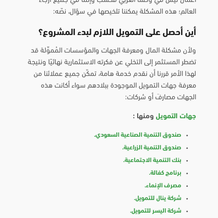
أعمال ليس في وطننا العربي فحسب وإنما في جميع أرجاء
العالم؛ هذه المشكلة يمكننا تلخيصها في سؤال، نصّه:
أين أحصل على التمويل اللازم لبدء المشروع؟
ولأن مشكلة المال ومعرفة الجهات والمؤسسات المُموِّلة قد
تضطر المستثمر إلى التخلي عن فكرته الاستثمارية نهائيًا ونتيجة
لهذا الأمر قررنا أن نقدم خدمة هامة، تمكّن جميع عملائنا من
معرفة جهات التمويل الموجودة ببلادهم سواء أكانت هذه
الجهات مصارفَ أو شركات:
جهات التمويل
ومنها :
صندوق التنمية الصناعية السعودي.
صندوق التنمية الزراعية.
بنك التنمية الاجتماعية.
برنامج كفالة.
مصرف الإنماء.
شركة ينال للتمويل.
شركة اليسر للتمويل.