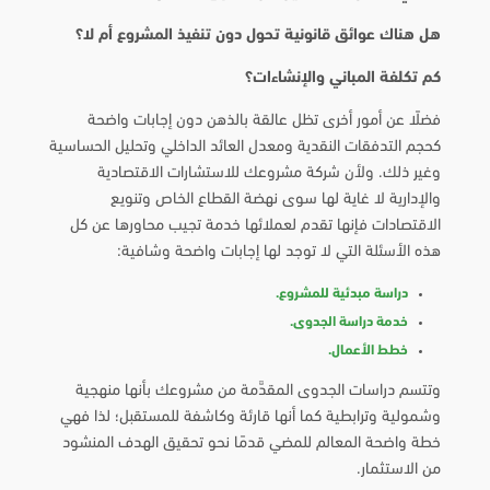
هل هناك عوائق قانونية تحول دون تنفيذ المشروع أم لا؟
كم تكلفة المباني والإنشاءات؟
فضلًا عن أمور أخرى تظل عالقة بالذهن دون إجابات واضحة
كحجم التدفقات النقدية ومعدل العائد الداخلي وتحليل الحساسية
وغير ذلك. ولأن شركة مشروعك للاستشارات الاقتصادية
والإدارية لا غاية لها سوى نهضة القطاع الخاص وتنويع
الاقتصادات فإنها تقدم لعملائها خدمة تجيب محاورها عن كل
هذه الأسئلة التي لا توجد لها إجابات واضحة وشافية:
دراسة مبدئية للمشروع.
خدمة دراسة الجدوى.
خطط الأعمال.
وتتسم دراسات الجدوى المقدَّمة من مشروعك بأنها منهجية
وشمولية وترابطية كما أنها قارئة وكاشفة للمستقبل؛ لذا فهي
خطة واضحة المعالم للمضي قدمًا نحو تحقيق الهدف المنشود
من الاستثمار.