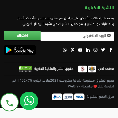
النشرة الاخبارية
يسعدنا تواصلك دائمًا، كن على تواصل مع مشروعك لمعرفة أحدث الأخبار
والفاعليات، والمشاريع، من خلال الاشتراك في نشرة البريد الإلكتروني
معتمد لدي
حقوق النشر والملكية الفكرية
جميع الحقوق محفوظة لشركة مشروعك 2021علامه تجاريه 402475 || تم
تطويرة بكل
بواسطة WeOryx
طرق الدفع المقبولة